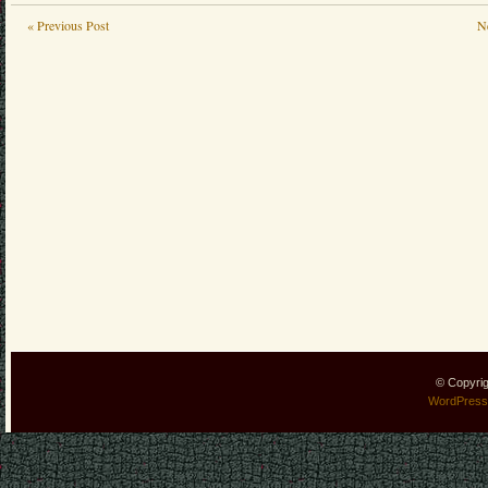
« Previous Post
N
© Copyri
WordPress